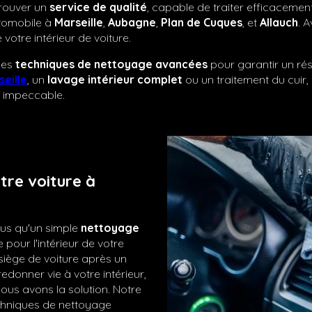
 trouver un
service de qualité
, capable de traiter efficacemen
utomobile à
Marseille
,
Aubagne
,
Plan de Cuques
, et
Allauch
. 
votre intérieur de voiture.
des
techniques de nettoyage avancées
pour garantir un ré
seille
, un
lavage intérieur complet
ou un traitement du cuir,
r impeccable.
tre voiture à
lus qu'un simple
nettoyage
e pour l'intérieur de votre
siège de voiture après un
donner vie à votre intérieur,
ous avons la solution. Notre
echniques de nettoyage