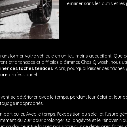
éliminer sans les outils et le
ransformer votre véhicule en un lieu moins accueillant. Que c
t être tenaces et difficiles à éliminer. Chez Q wash, nous u
miner ces taches tenaces
. Alors, pourquoi laisser ces tâche
ture
professionnel.
ent se détériorer avec le temps, perdant leur éclat et leur dou
ettoyage inappropriés.
n particulier. Avec le temps, l'exposition au soleil et l'usure 
ement du cuir pour prolonger sa longévité et le rénover. Nou
t et sa douceur. Ne laissez pas votre cuir se détériorer, faite