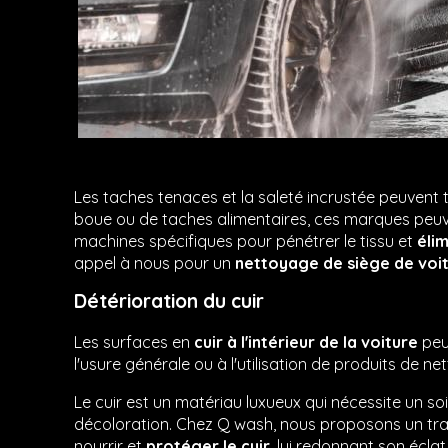
Les taches tenaces et la saleté incrustée peuvent t
boue ou de taches alimentaires, ces marques peuven
machines spécifiques pour pénétrer le tissu et
éli
appel à nous pour un
nettoyage de siège de voi
Détérioration du cuir
Les surfaces en
cuir à l'intérieur de la voiture
peuv
l'usure générale ou à l'utilisation de produits de n
Le cuir est un matériau luxueux qui nécessite un soi
décoloration. Chez Q wash, nous proposons un trait
nourrir et
protéger le cuir
, lui redonnant son écla