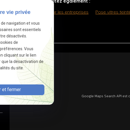
Consultez également :
Wash
Lavage auto pour les entreprises
Pose vitres teint
re vie privée
e de navigation et vous
ssaires sont essentiels
tre désactivés.
cookies de
 préférences. Vous
cliquant sur le lien
r que la désactivation de
lités du site.
 et fermer
Google Maps Search API est d