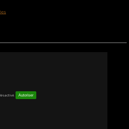
ées
ésactivé.
Autoriser