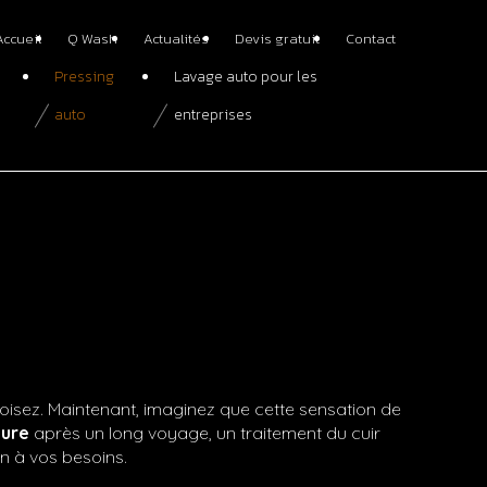
Accueil
Q Wash
Actualités
Devis gratuit
Contact
Pressing
Lavage auto pour les
auto
entreprises
croisez. Maintenant, imaginez que cette sensation de
ture
après un long voyage, un traitement du cuir
on à vos besoins.